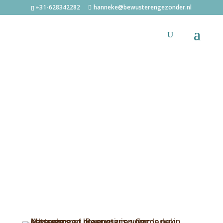
+31-628342282
hanneke@bewusterengezonder.nl