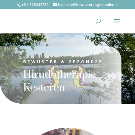
+31-628342282
hanneke@bewusterengezonder.nl
BEWUSTER & GEZONDER
Hirudotherapie
Kesteren