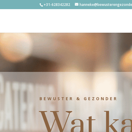
+31-628342282
hanneke@bewusterengezonder
BEWUSTER & GEZONDER
Wat ka