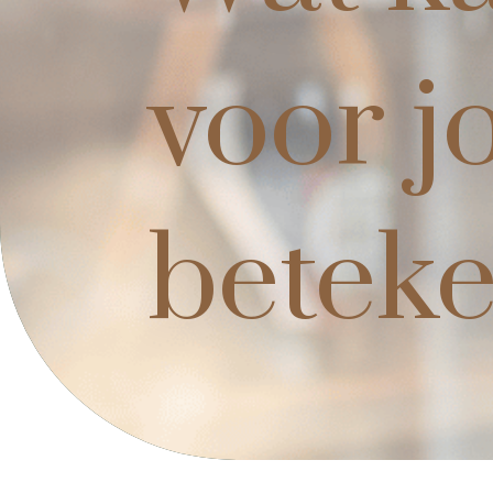
voor j
betek