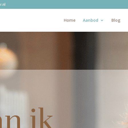
.nl
Home
Aanbod
Blog
n ik