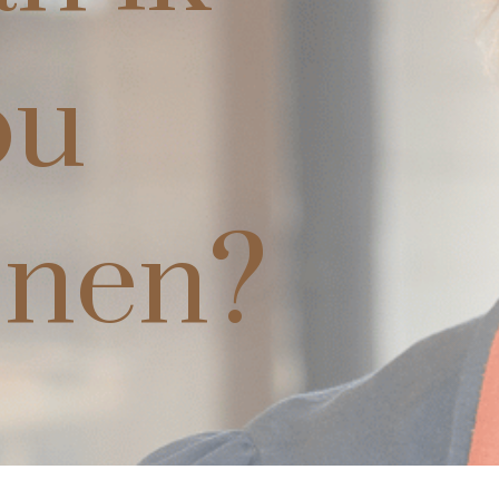
ou
enen?