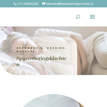
+31-628342282
hanneke@bewusterengezonder.nl
GEZONDHEID, VOEDING,
MASSAGE
Spijsverteringsklachte
n