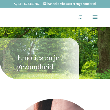
+31-628342282
hanneke@bewusterengezonder.nl
GEZONDHEID
Emoties en je
gezondheid