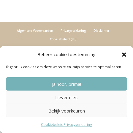
Algemene Voorwaarden
Privacyverklaring
Disclaimer
Cookiebeleid (EU)
Beheer cookie toestemming
© 2016-2024 Bewuster & Gezonder | Webdesign door Saskia Veltenaar -
De
Online Techlady
Ik gebruik cookies om deze website en mijn service te optimaliseren.
Ja hoor, prima!
Liever niet.
Bekijk voorkeuren
Cookiebeleid
Privacyverklaring