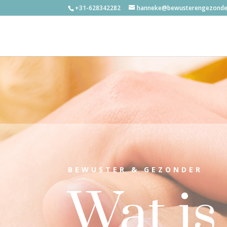
+31-628342282
hanneke@bewusterengezonder
BEWUSTER & GEZONDER
Wat is