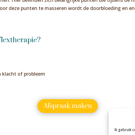
. Hier bevinden zich belangrijke punten die tijdens de 
jn. Door deze punten te masseren wordt de doorbloeding en 
flextherapie?
n klacht of probleem
Afspraak maken
Ik gebruik 