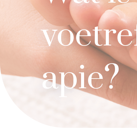
voetre
apie?