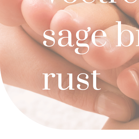
sage b
rust