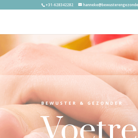
+31-628342282
hanneke@bewusterengezonder
BEWUSTER & GEZONDER
Voetr