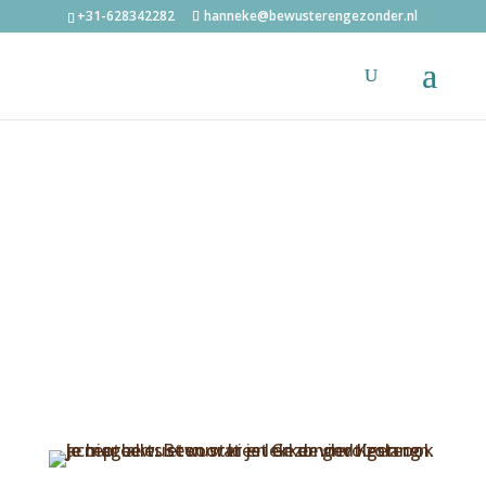
+31-628342282
hanneke@bewusterengezonder.nl