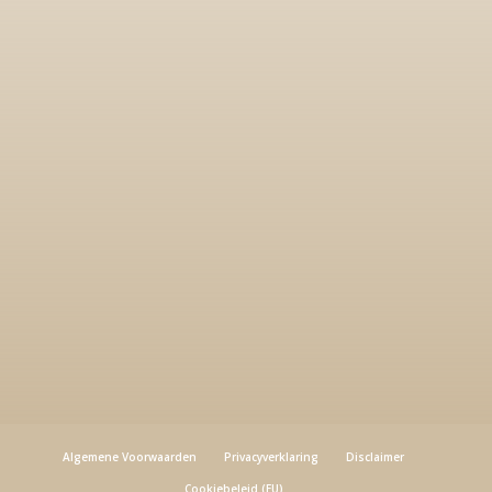
magnesium verbruiken als je fysiek veel van je
lichaam vraagt (sport, werk, actief zijn) maar
denk ook aan
veel van je hersens vragen
in
de zin van: veel nadenken, analyseren, piekeren
en zorgen maken. Ook hiermee gebruik je véél
magnesium. Dus:
voldoende magnesium is
ontzettend belangrijk
voor een gezond
lichaam!
Afspraak maken
Algemene Voorwaarden
Privacyverklaring
Disclaimer
Cookiebeleid (EU)