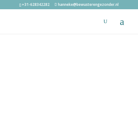
+31-628342282
hanneke@bewusterengezonder.nl
BEWUSTER & GEZONDER
Magnesium
meting
Heeft jouw lichaam
voldoende
magnesium?