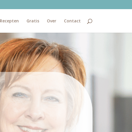
Recepten
Gratis
Over
Contact