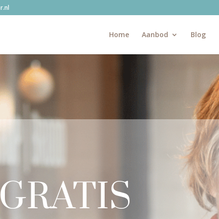
.nl
Home
Aanbod
Blog
 GRATIS