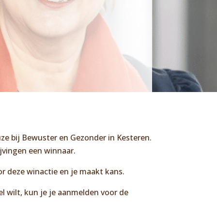
ze bij Bewuster en Gezonder in Kesteren.
ijvingen een winnaar.
or deze winactie en je maakt kans.
el wilt, kun je je aanmelden voor de