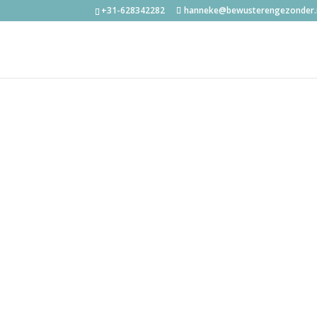
+31-628342282
hanneke@bewusterengezonder.