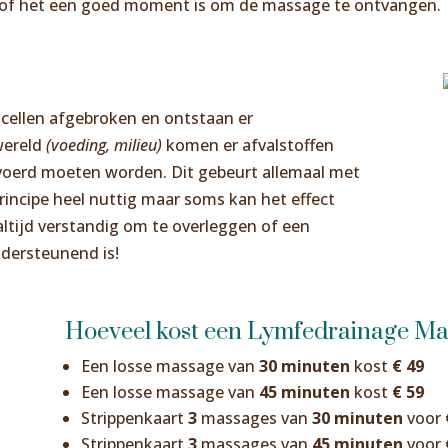
 of het een goed moment is om de massage te ontvangen.
r cellen afgebroken en ontstaan er
wereld
(voeding, milieu)
komen er afvalstoffen
voerd moeten worden. Dit gebeurt allemaal met
principe heel nuttig maar soms kan het effect
altijd verstandig om te overleggen of een
dersteunend is!
Hoeveel kost een Lymfedrainage Ma
Een losse massage van
30 minuten
kost
€ 49
Een losse massage van
45 minuten
kost
€ 59
Strippenkaart
3
massages van
30 minuten
voor
Strippenkaart
3
massages van
45 minuten
voor