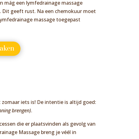
en mág een lymfedrainage massage
 Dit geeft rust. Na een chemokuur moet
lymfedrainage massage toegepast
aken
maar iets is! De intentie is altijd goed:
nning brengen)
.
essen die er plaatsvinden als gevolg van
ainage Massage breng je véél in