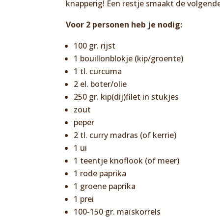
knapperig! Een restje smaakt de volgende
Voor 2 personen heb je nodig:
100 gr. rijst
1 bouillonblokje (kip/groente)
1 tl. curcuma
2 el. boter/olie
250 gr. kip(dij)filet in stukjes
zout
peper
2 tl. curry madras (of kerrie)
1 ui
1 teentje knoflook (of meer)
1 rode paprika
1 groene paprika
1 prei
100-150 gr. maïskorrels