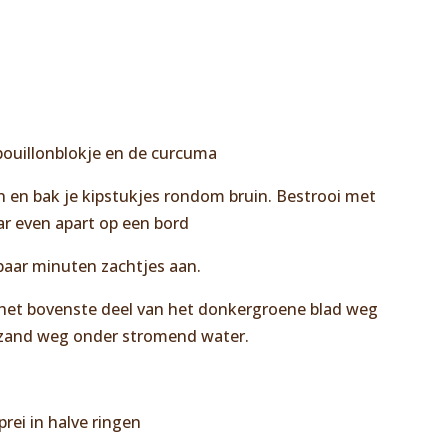
 bouillonblokje en de curcuma
an en bak je kipstukjes rondom bruin. Bestrooi met
ar even apart op een bord
 paar minuten zachtjes aan.
jd het bovenste deel van het donkergroene blad weg
et zand weg onder stromend water.
prei in halve ringen