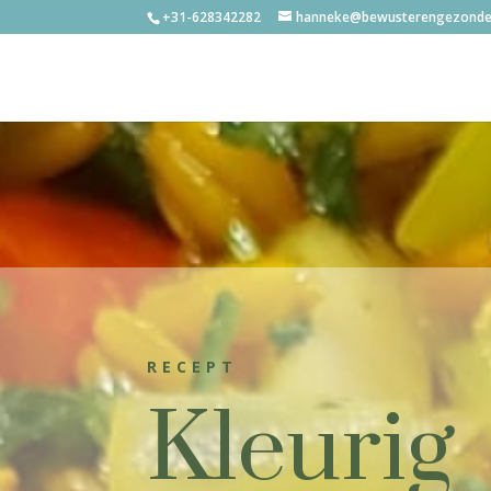
+31-628342282
hanneke@bewusterengezonder
RECEPT
Kleurig