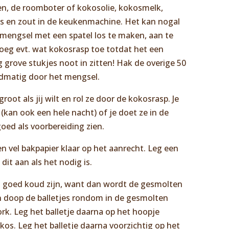
n, de roomboter of kokosolie, kokosmelk,
ls en zout in de keukenmachine. Het kan nogal
t mengsel met een spatel los te maken, aan te
g evt. wat kokosrasp toe totdat het een
rove stukjes noot in zitten! Hak de overige 50
dmatig door het mengsel.
oot als jij wilt en rol ze door de kokosrasp. Je
 (kan ook een hele nacht) of je doet ze in de
goed als voorbereiding zien.
n vel bakpapier klaar op het aanrecht. Leg een
dit aan als het nodig is.
tjes goed koud zijn, want dan wordt de gesmolten
n doop de balletjes rondom in de gesmolten
rk. Leg het balletje daarna op het hoopje
s. Leg het balletje daarna voorzichtig op het