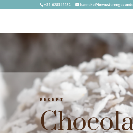
+31-628342282
hanneke@bewusterengezonder
RECEPT
Chocol