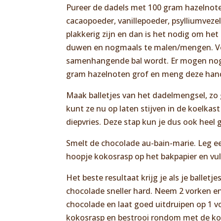
Pureer de dadels met 100 gram hazelnote
cacaopoeder, vanillepoeder, psylliumveze
plakkerig zijn en dan is het nodig om he
duwen en nogmaals te malen/mengen. Voe
samenhangende bal wordt. Er mogen nog g
gram hazelnoten grof en meng deze han
Maak balletjes van het dadelmengsel, zo gr
kunt ze nu op laten stijven in de koelkast
diepvries. Deze stap kun je dus ook heel 
Smelt de chocolade au-bain-marie. Leg ee
hoopje kokosrasp op het bakpapier en vul 
Het beste resultaat krijg je als je balle
chocolade sneller hard. Neem 2 vorken e
chocolade en laat goed uitdruipen op 1 vo
kokosrasp en bestrooi rondom met de koko