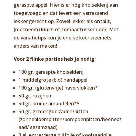
geraspte appel. Hier is er nog knolselderij aan
toegevoegd en dat levert een verrassend
lekker gerecht op. Zowel lekker als ontbijt,
(meeneem) lunch of zomaar tussendoor. Met
de variatietips kun je er elke keer weer iets
anders van maken!
Voor 2 flinke porties heb je nodig:
100 gr. geraspte knolselderij
1 middelgrote (bio) handappel
100 gr. (glutenvrije) havervlokken*
50 gr. rozijnen
50 gr. bruine amandelen**
50 gr. gemengde zaden/pitten
(zonnebloempitten/pompoenpitten/hennepz
aad/ sesamzaad)
3 el. extra vierge olijfolie of koolzaadolie