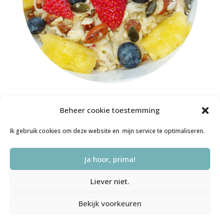
Beheer cookie toestemming
Ik gebruik cookies om deze website en mijn service te optimaliseren.
Ja hoor, prima!
Algemene Voorwaarden
Privacyverklaring
Disclaimer
Liever niet.
Cookiebeleid (EU)
Bekijk voorkeuren
© 2016-2024 Bewuster & Gezonder | Webdesign door Saskia