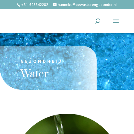
+31-628342282
hanneke@bewusterengezonder.nl
GEZONDHEID
Water