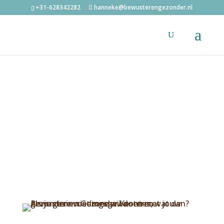
+31-628342282
hanneke@bewusterengezonder.nl