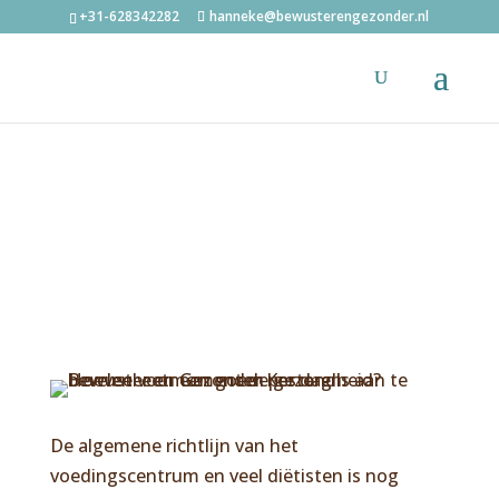
+31-628342282
hanneke@bewusterengezonder.nl
VOEDING, GEZONDHEID
Hoeveel
eetmomenten per
dag
De algemene richtlijn van het
voedingscentrum en veel diëtisten is nog