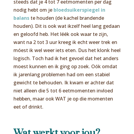
steeds dat je 4 tot 7 eetmomenten per dag
nodig hebt om je
bloedsuikerspiegel in
balans
te houden (de kachel brandende
houden). Dit is ook wat ikzelf heel lang gedaan
en geloofd heb. Het léék ook waar te zijn,
want na 2 tot 3 uur kreeg ik echt weer trek en
móest ik wel weer iets eten. Dus het klonk heel
logisch. Toch had ik het gevoel dat het anders
moest kunnen en ik ging op zoek. Oók omdat
ik jarenlang problemen had om een stabiel
gewicht te behouden.
Ik kwam er achter dat
niet alleen die 5 tot 6 eetmomenten invloed
hebben, maar ook WAT je op die momenten
eet of drinkt.
Wat werkt voor jou?