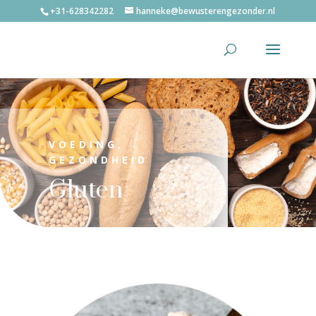
+31-628342282
hanneke@bewusterengezonder.nl
VOEDING,
GEZONDHEID
Gluten