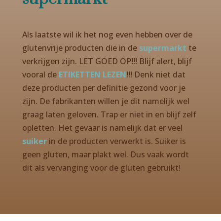
Als laatste wil ik het nog even hebben over de
glutenvrije producten die in de
supermarkt
te
verkrijgen zijn. LET GOED OP!!! Blijf alert, blijf
vooral de
ETIKETTEN LEZEN
!!! Denk niet dat
deze producten per definitie gezond voor je
zijn. De fabrikanten willen je dit namelijk wel
graag laten geloven. Trap er niet in en blijf zelf
opletten. Het gevaar is namelijk dat er veel
suiker
in de producten verwerkt is. Suiker is
geen gluten, maar plakt wel. Dus vaak wordt
dit als vervanging voor de gluten gebruikt!